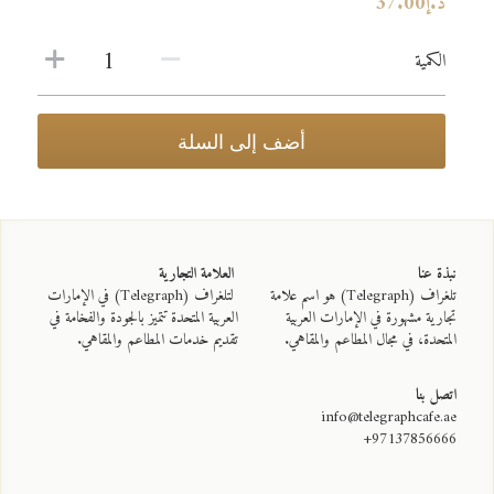
BURGERS - برجر
د.إ37.00
الحلويات - DESSERTS
الكمية
مشروبات باردة - COLD BEVERAGES
أضف إلى السلة
القهوة المختصة - SPECIALITY COFFEE
نبذة عنا 
 العلامة التجارية
تلغراف (Telegraph) هو اسم علامة 
 لتلغراف (Telegraph) في الإمارات 
تجارية مشهورة في الإمارات العربية 
العربية المتحدة تتميز بالجودة والفخامة في 
المتحدة، في مجال المطاعم والمقاهي.
تقديم خدمات المطاعم والمقاهي.
اتصل بنا
info@telegraphcafe.ae
97137856666+